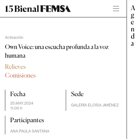
Activación
Own Voice: una escucha profunda a la voz
humana
Relieves
Comisiones
Fecha
Sede
25.MAY.2024
GALERÍA ELOÍSA JIMÉNEZ
11:00 h
Participantes
ANA PAULA SANTANA