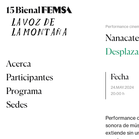
Performance cine
Nanacat
Desplaza
Acerca
Participantes
Fecha
24.MAY.2024
Programa
20:00 h
Sedes
Performance c
sonora de músi
extiende sin u